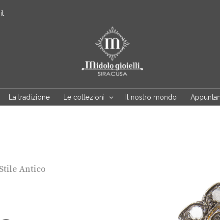
it
La tradizione
Le collezioni
Il nostro mondo
Appunta
Stile Antico