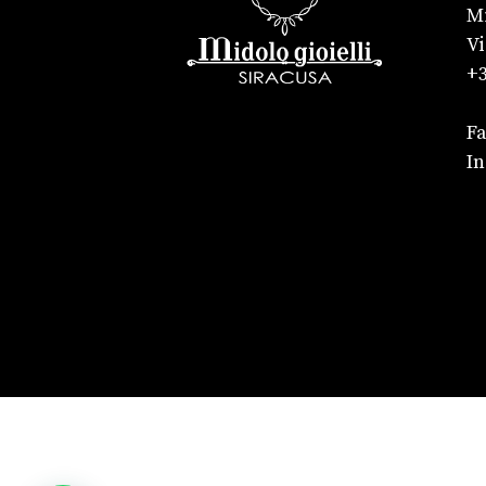
Mi
Vi
+3
F
I