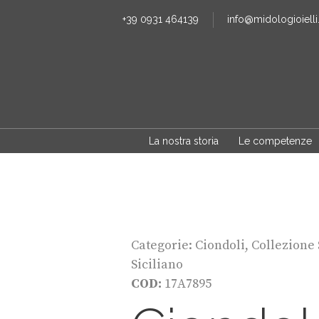
+39 0931 464139
info@midologioielli.
La nostra storia
Le competenze
Categorie:
Ciondoli
,
Collezione 
Siciliano
COD:
17A7895