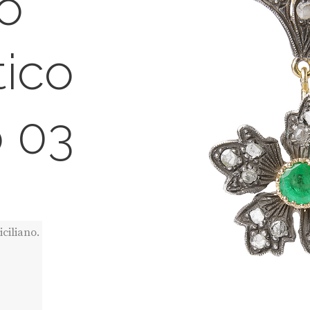
o
tico
o 03
iciliano.