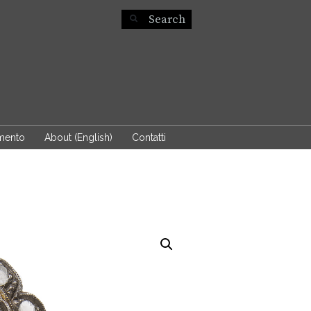
mento
About (English)
Contatti