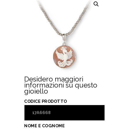
b
l
es
s
di
o
t
A
vi
o
p
di
k
p
Desidero maggiori
informazioni su questo
gioiello
CODICE PRODOTTO
NOME E COGNOME