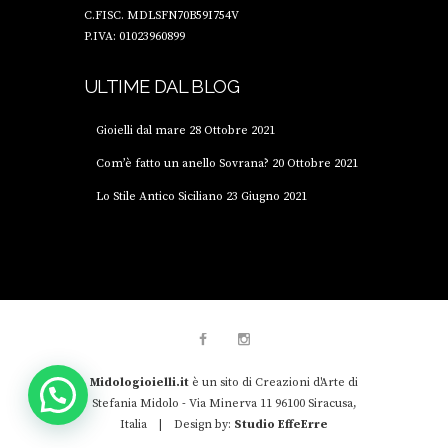
C.FISC. MDLSFN70B59I754V
P.IVA: 01023960899
ULTIME DAL BLOG
Gioielli dal mare
28 Ottobre 2021
Com’è fatto un anello Sovrana?
20 Ottobre 2021
Lo Stile Antico Siciliano
23 Giugno 2021
Midologioielli.it
è un sito di Creazioni d'Arte di
Stefania Midolo - Via Minerva 11 96100 Siracusa,
Italia | Design by:
Studio EffeErre