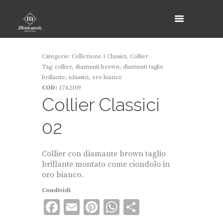
Categorie:
Collezione I Classici
,
Collier
Tag:
collier
,
diamanti brown
,
diamanti taglio
brillante
,
iclassici
,
oro bianco
COD:
17A2109
Collier Classici
02
Collier con diamante brown taglio
brillante montato come ciondolo in
oro bianco.
Condividi
F
E
Pi
W
C
ac
m
nt
h
o