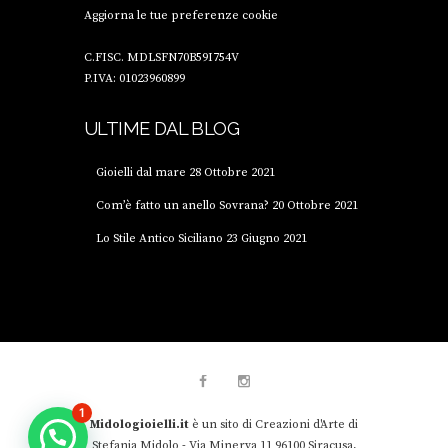
Aggiorna le tue preferenze cookie
C.FISC. MDLSFN70B59I754V
P.IVA: 01023960899
ULTIME DAL BLOG
Gioielli dal mare
28 Ottobre 2021
Com’è fatto un anello Sovrana?
20 Ottobre 2021
Lo Stile Antico Siciliano
23 Giugno 2021
1
Midologioielli.it
è un sito di Creazioni d'Arte di
Stefania Midolo - Via Minerva 11 96100 Siracusa,