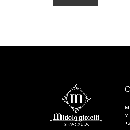
C
Mi
Vi
+3