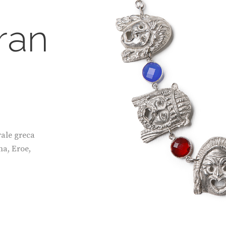
ran
rale greca
na, Eroe,