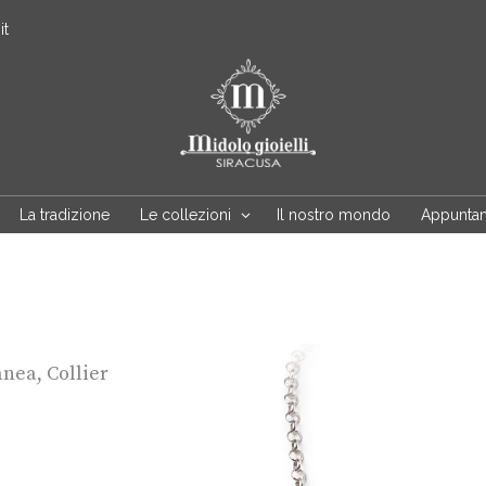
it
La tradizione
Le collezioni
Il nostro mondo
Appunta
anea
,
Collier