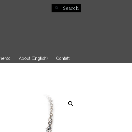
mento
About (English)
Contatti