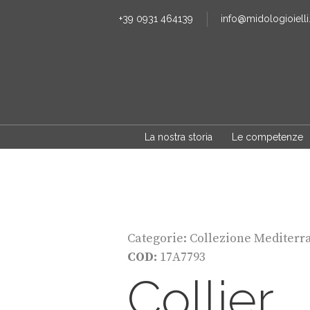
+39 0931 464139
info@midologioielli.
La nostra storia
Le competenze
Categorie:
Collezione Mediterr
COD:
17A7793
Collier