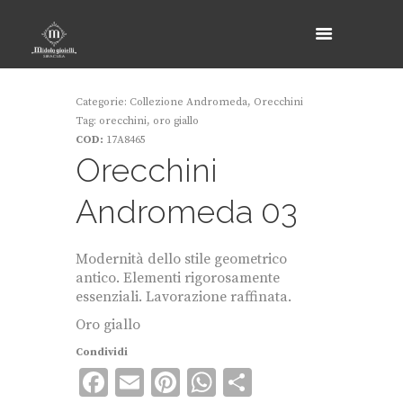
Categorie:
Collezione Andromeda
,
Orecchini
Tag:
orecchini
,
oro giallo
COD:
17A8465
Orecchini
Andromeda 03
Modernità dello stile geometrico
antico. Elementi rigorosamente
essenziali. Lavorazione raffinata.
Oro giallo
Condividi
F
E
Pi
W
C