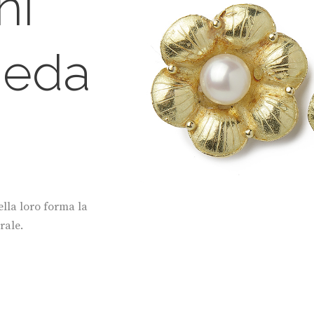
ni
eda
ella loro forma la
rale.