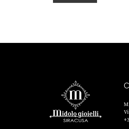
C
Mi
Vi
+3