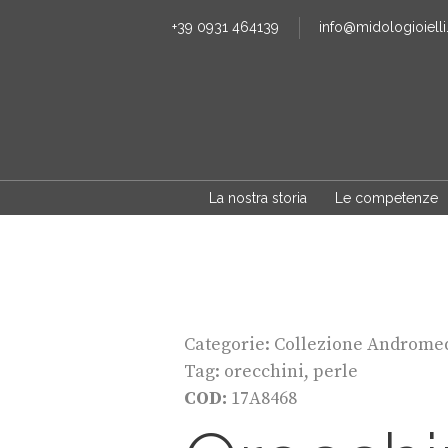
+39 0931 464139
info@midologioielli.
La nostra storia
Le competenze
Categorie:
Collezione Androme
Tag:
orecchini
,
perle
COD:
17A8468