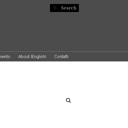
mento
About (English)
Contatti