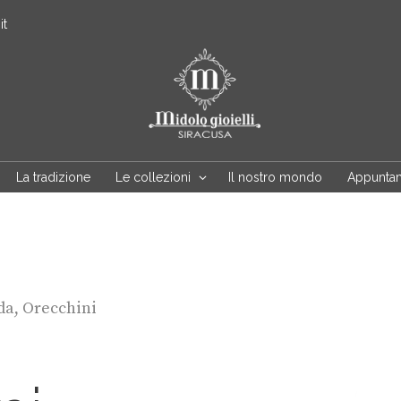
it
La tradizione
Le collezioni
Il nostro mondo
Appunta
da
,
Orecchini