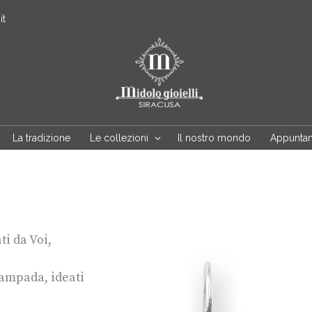
it
La tradizione
Le collezioni
Il nostro mondo
Appunta
ti da Voi
,
lampada
,
ideati