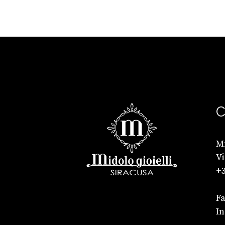
C
Mi
Vi
+3
F
I