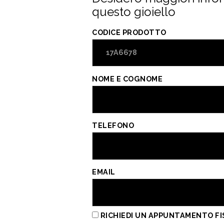
e
ai
er
at
n
questo gioiello
b
l
es
s
di
o
t
A
vi
CODICE PRODOTTO
o
p
di
k
p
NOME E COGNOME
TELEFONO
EMAIL
RICHIEDI UN APPUNTAMENTO FI