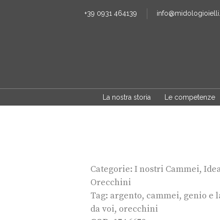
+39 0931 464139
info@midologioielli.
La nostra storia
Le competenze
Categorie:
I nostri Cammei
,
Idea
Orecchini
Tag:
argento
,
cammei
,
genio e 
da voi
,
orecchini