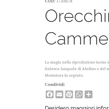
COD:
17A6678
Orecchi
Cammei
La magia nella riproduzione incisa
fiabesca lampada di Aladino e del s
Montatura in argento.
Condividi
F
E
Pi
W
C
ac
m
nt
h
o
Desidero maggiori info