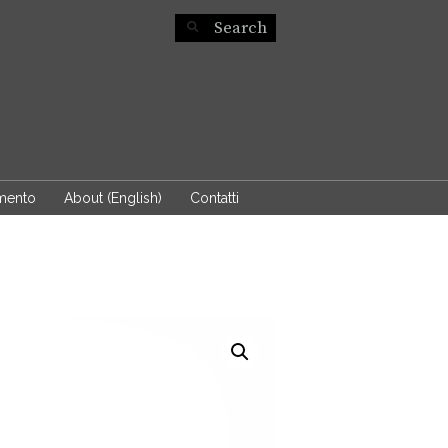
mento
About (English)
Contatti