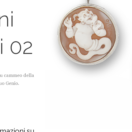
ni
 02
 su cammeo della
uo Genio.
rmazioni su