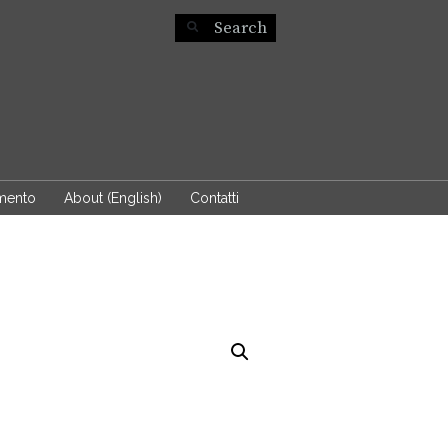
mento
About (English)
Contatti