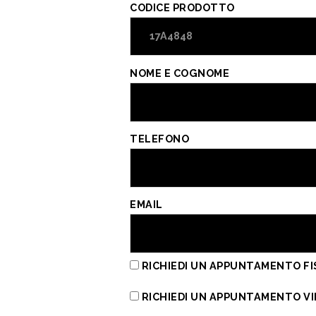
o
t
A
vi
CODICE PRODOTTO
o
p
di
k
p
NOME E COGNOME
TELEFONO
EMAIL
RICHIEDI UN APPUNTAMENTO FI
RICHIEDI UN APPUNTAMENTO V