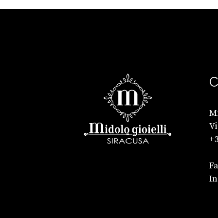
C
Mi
Vi
+3
F
I