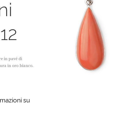
ni
 12
re in pavé di
ura in oro bianco.
rmazioni su