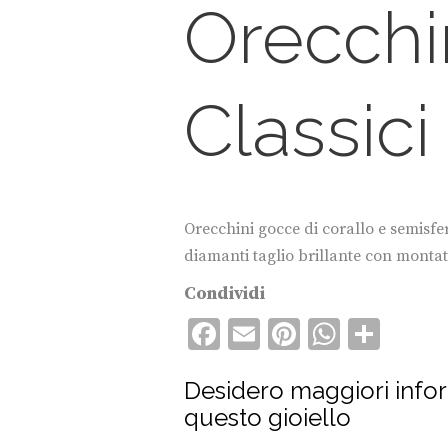
Orecchi
Classici
Orecchini gocce di corallo e semisfe
diamanti taglio brillante con montat
Condividi
F
E
Pi
W
C
ac
m
nt
h
o
Desidero maggiori info
e
ai
er
at
n
questo gioiello
b
l
es
s
di