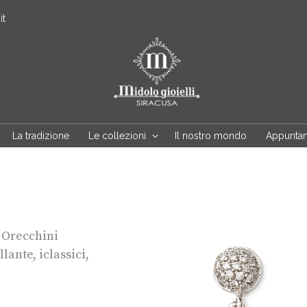
it
La tradizione
Le collezioni
Il nostro mondo
Appunta
,
Orecchini
llante
,
iclassici
,