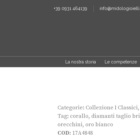
+39 0931 464139
info@midologioielli.
La nostra storia
Le competenze
Categorie:
Collezione I Classici
Tag:
corallo
,
diamanti taglio bri
orecchini
,
oro bianco
COD:
17A4848