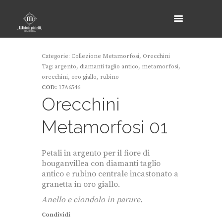
Categorie:
Collezione Metamorfosi
,
Orecchini
Tag:
argento
,
diamanti taglio antico
,
metamorfosi
,
orecchini
,
oro giallo
,
rubino
COD:
17A6546
Orecchini
Metamorfosi 01
Petali in argento per il fiore di
bouganvillea con diamanti taglio
antico e rubino centrale incastonato a
granetta in oro giallo.
Anello e ciondolo in parure.
Condividi