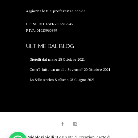
Aggiorna le tue preferenze cookie
C.FISC. MDLSFN70B59I754V
P.IVA: 01023960899
ULTIME DAL BLOG
Gioielli dal mare
28 Ottobre 2021
Com’è fatto un anello Sovrana?
20 Ottobre 2021
Lo Stile Antico Siciliano
23 Giugno 2021
Midologioielli.it
è un sito di Creazioni d'Arte di