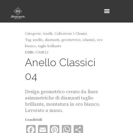
Categorie:
Anelli
,
Collezione I Classici
Tag:
anello
,
diamanti
,
geometrico
,
iclassici
,
oro
bianco
,
taglio brillante
COD:
17A8512
Anello Classici
04
Design geometrico creato da linee
asimmetriche di diamanti taglio
brillante, montatura in oro bianco
.
Lavorato a mano.
Condividi
F
E
Pi
W
C