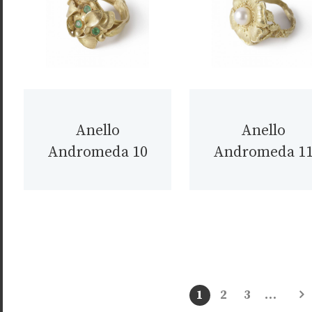
Anello
Anello
Andromeda 10
Andromeda 1
1
2
3
…