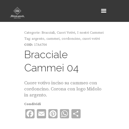
Categorie:
Bracciali
,
Cuori Votivi
,
I nostri Cammei
Tag:
argento
,
cammei
,
cordoncino
,
cuori votivi
COD:
17A6704
Bracciale
Cammei 04
Cuore votivo inciso su cammeo con
cordoncino. Corona con logo Midolo
in argento.
Condividi
F
E
Pi
W
C
ac
m
nt
h
o