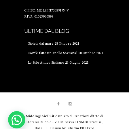
C.FISC. MDLSFN70B59I754V
P.IVA: 01023960899
ULTIME DAL BLOG
Gioielli dal mare
28 Ottobre 2021
Com’è fatto un anello Sovrana?
20 Ottobre 2021
Lo Stile Antico Siciliano
23 Giugno 2021
Midologioielli.it
è un sito di Creazioni d'Arte di
Scrivici!
Stefania Midolo - Via Minerva 11 96100 Siracusa,
Italia | Design by:
Studio EffeErre