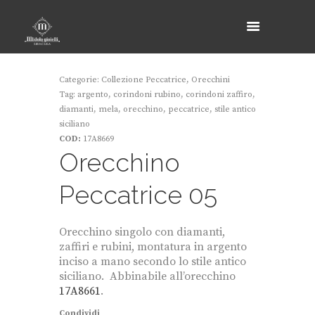
Categorie:
Collezione Peccatrice
,
Orecchini
Tag:
argento
,
corindoni rubino
,
corindoni zaffiro
,
diamanti
,
mela
,
orecchino
,
peccatrice
,
stile antico
siciliano
COD:
17A8669
Orecchino
Peccatrice 05
Orecchino singolo con diamanti,
zaffiri e rubini, montatura in argento
inciso a mano secondo lo stile antico
siciliano.
Abbinabile all’orecchino
17A8661
.
Condividi