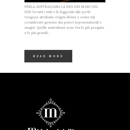
PERLA AUSTRALIANA LA DEA DEI MARI DEL
SUD In tutti i miti e le leggende alle perle
vengono attribuite origini divine e come tali
considerate gemme dai poteri soprannaturali e
magici. Quelle australiane sono fra le più pregiate
e le più grandi...
READ MORE