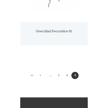
Orecchini Peccatrice 01
…
3
4
5