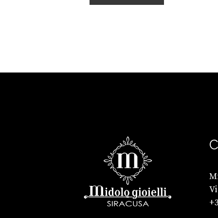
C
Mi
Vi
+3