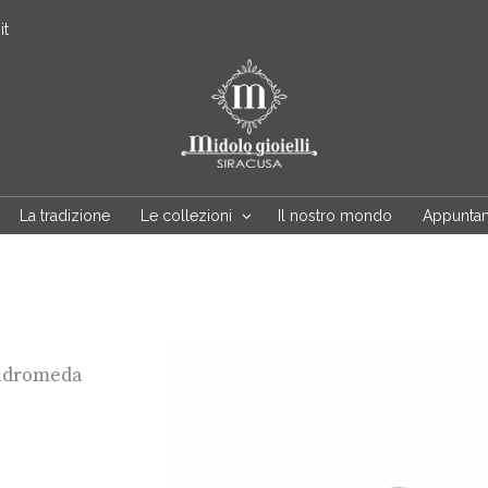
it
La tradizione
Le collezioni
Il nostro mondo
Appunta
ndromeda