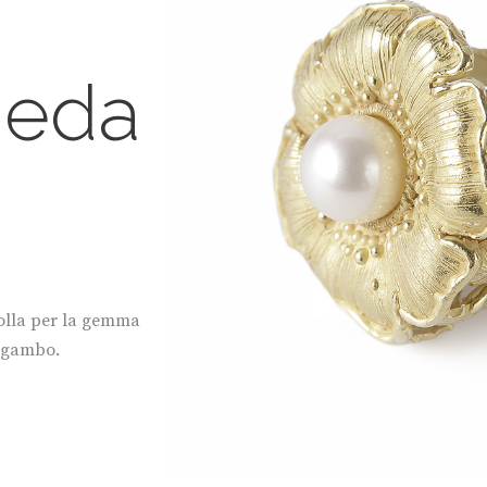
eda
rolla per la gemma
il gambo.