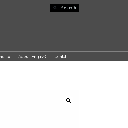
mento
About (English)
Contatti