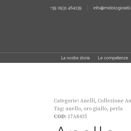
+39 0931 464139
info@midologioielli.
La nostra storia
Le competenze
Categorie:
Anelli
,
Collezione A
Tag:
anello
,
oro giallo
,
perla
COD:
17A8435