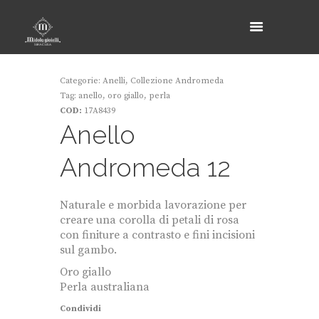
Categorie:
Anelli
,
Collezione Andromeda
Tag:
anello
,
oro giallo
,
perla
COD:
17A8439
Anello
Andromeda 12
Naturale e morbida lavorazione per
creare una corolla di petali di rosa
con finiture a contrasto e fini incisioni
sul gambo.
Oro giallo
Perla australiana
Condividi